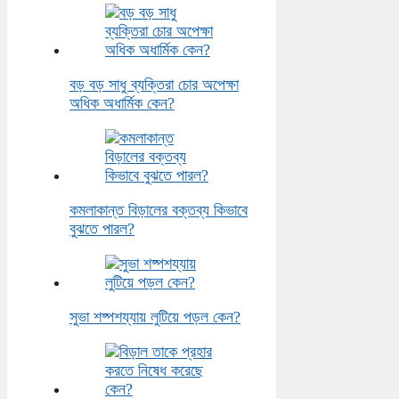
বড় বড় সাধু ব্যক্তিরা চোর অপেক্ষা
অধিক অধার্মিক কেন?
কমলাকান্ত বিড়ালের বক্তব্য কিভাবে
বুঝতে পারল?
সুভা শষ্পশয্যায় লুটিয়ে পড়ল কেন?