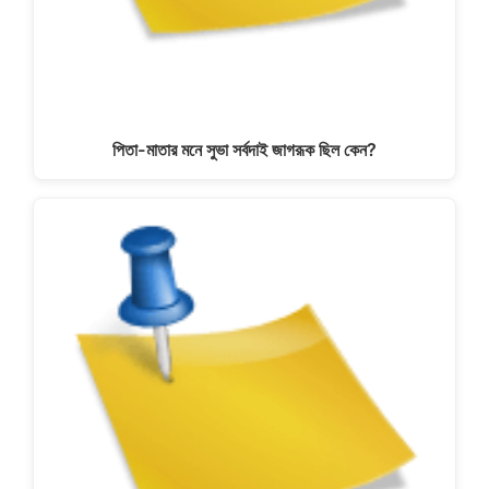
পিতা-মাতার মনে সুভা সর্বদাই জাগরূক ছিল কেন?